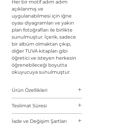
Her bir motif adım adım
açıklanmış ve
uygulanabilmesi için iğne
oyası diyagramları ve yakın
plan fotoğrafları ile birlikte
sunulmuştur. İçerik, sadece
bir albüm olmaktan çıkıp,
diğer TUVA kitapları gibi
öğretici ve isteyen herkesin
öğrenebileceği boyutta
okuyucuya sunulmuştur.
Ürün Özellikleri
YAZAR
Yrd.Doç.Dr Nazime
Teslimat Süresi
Tomris YALÇINKAYA, Yrd.Doç.Dr
Nursel BAYKASOĞLU,
2-5 İş Gününde Teslimat
Yrd.Doç.Dr Lale ÖZDER
İade ve Değişim Şartları
EBAT
20.6 x 22 cm