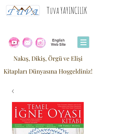
Tuva YAYINCILIK
English
Web Site
Nakış, Dikiş, Örgü ve Elişi
Kitapları Dünyasına Hoşgeldiniz!