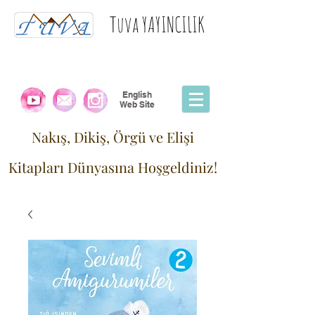
Tuva YAYINCILIK
English
Web Site
Nakış, Dikiş, Örgü ve Elişi
Kitapları Dünyasına Hoşgeldiniz!