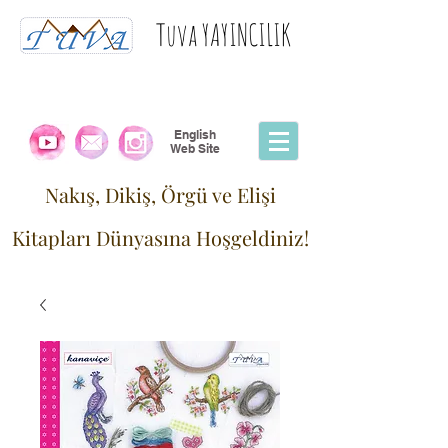
Tuva YAYINCILIK
English
Web Site
Nakış, Dikiş, Örgü ve Elişi
Kitapları Dünyasına Hoşgeldiniz!