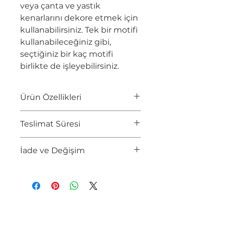
veya çanta ve yastık
kenarlarını dekore etmek için
kullanabilirsiniz. Tek bir motifi
kullanabileceğiniz gibi,
seçtiğiniz bir kaç motifi
birlikte de işleyebilirsiniz.
Ürün Özellikleri
YAZAR
Susan Bates
Teslimat Süresi
EBAT
16,5 x 22,5 cm
SAYFA SAYISI
80 Sayfa
2-5 İş Gününde Teslimat
İade ve Değişim
Tüketici tarafından zarar
görmüş, içeriği eksilmiş,
yıpranmış ürünlerin iadesi
yoktur.
Kargo tarafından hasarlı teslim
edilen paketi teslim almayınız.