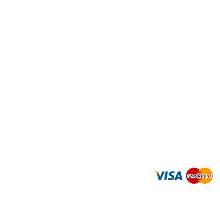
İletişim
Gizlilik Politikası
Teslimat ve İade
Mesafeli Sat
Tuva Yayıncılık 2026 ©
Tüm Hakları Saklıdır.