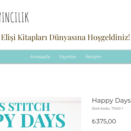
YINCILIK
 Elişi Kitapları Dünyasına Hoşgeldiniz!
Anasayfa
Yayınlar
İletişim
Happy Days 
Stok kodu: 7040-1
Fiyat
₺375,00