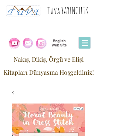
Tuva YAYINCILIK
English
Web Site
Nakış, Dikiş, Örgü ve Elişi
Kitapları Dünyasına Hoşgeldiniz!