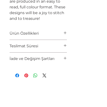
are produced in an easy to
read, full colour format. These
designs will be a joy to stitch
and to treasure!
Ürün Özellikleri
YAZAR
Susan Bates
Teslimat Süresi
EBAT
21 x 28 cm
SAYFA SAYISI
96 Sayfa
2-5 İş Gününde Teslimat
İade ve Değişim Şartları
Tüketici tarafından zarar
görmüş, içeriği eksilmiş,
yıpranmış ürünlerin iadesi
yoktur.
Kargo tarafından hasarlı teslim
edilen paketi teslim almayınız.
Herhangi bir sıkıntı olmaması
halinde 14 gün iade veya