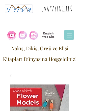
Tuva YAYINCILIK
English
Web Site
Nakış, Dikiş, Örgü ve Elişi
Kitapları Dünyasına Hoşgeldiniz!